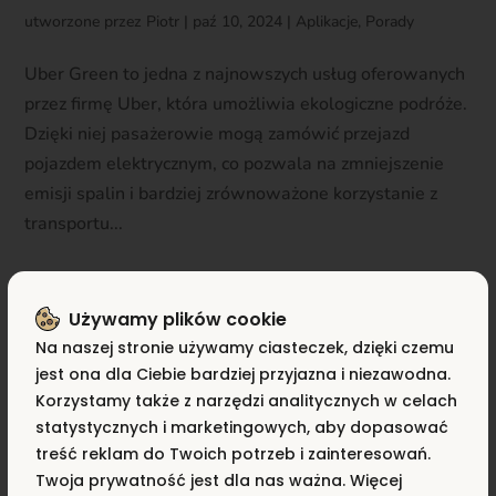
utworzone przez
Piotr
|
paź 10, 2024
|
Aplikacje
,
Porady
Uber Green to jedna z najnowszych usług oferowanych
przez firmę Uber, która umożliwia ekologiczne podróże.
Dzięki niej pasażerowie mogą zamówić przejazd
pojazdem elektrycznym, co pozwala na zmniejszenie
emisji spalin i bardziej zrównoważone korzystanie z
transportu...
Używamy plików cookie
Na naszej stronie używamy ciasteczek, dzięki czemu
jest ona dla Ciebie bardziej przyjazna i niezawodna.
Uber bezpieczeństwo – jakich
Korzystamy także z narzędzi analitycznych w celach
zasad należy przestrzegać, będąc
statystycznych i marketingowych, aby dopasować
kierowcą Ubera?
treść reklam do Twoich potrzeb i zainteresowań.
Twoja prywatność jest dla nas ważna. Więcej
utworzone przez
Piotr
|
paź 8, 2024
|
Aplikacje
,
Porady