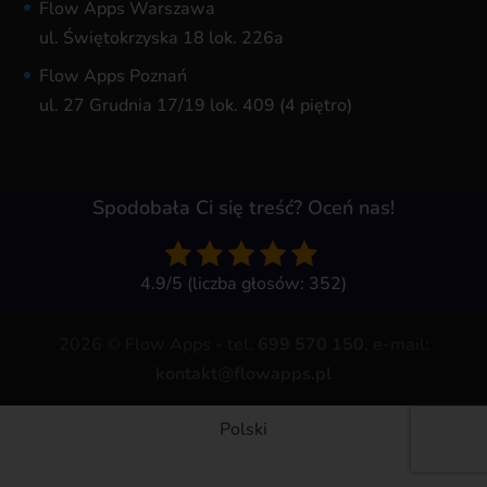
Flow Apps Warszawa
ul. Świętokrzyska 18 lok. 226a
Flow Apps Poznań
ul. 27 Grudnia 17/19 lok. 409 (4 piętro)
Spodobała Ci się treść? Oceń nas!
4.9/5 (liczba głosów: 352)
2026 © Flow Apps - tel.
699 570 150
, e-mail:
kontakt@flowapps.pl
Polski