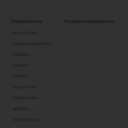
Leaflet
231
+
Województwa
Wybierz województwo
412
−
dolnośląskie
kujawsko-pomorskie
lubelskie
lubuskie
łódzkie
małopolskie
mazowieckie
opolskie
podkarpackie