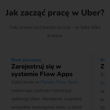
Jak zacząć pracę w Uber?
Cały proces jest bardzo prosty – to tylko kilka
kroków.
Krok pierwszy
Krok
Zarejestruj się w
Zar
systemie Flow Apps
Załó
Załóż konto w
Portalu Flow Apps
,
kie
wybierając podczas rejestracji
apli
aplikację Uber. Następnie uzupełnij
tele
wszystkie wymagane dane, a także
iOS.