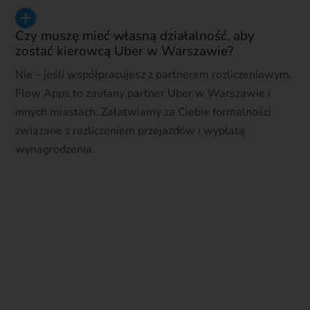
Czy muszę mieć własną działalność, aby
zostać kierowcą Uber w Warszawie?
Nie – jeśli współpracujesz z partnerem rozliczeniowym.
Flow Apps to zaufany partner Uber w Warszawie i
innych miastach. Załatwiamy za Ciebie formalności
związane z rozliczeniem przejazdów i wypłatą
wynagrodzenia.
Wypełnij formularz
Chcesz nam zadać konkretne pytanie?
Wypełnij formularz, a my wrócimy do Ciebie z
odpowiedzią.