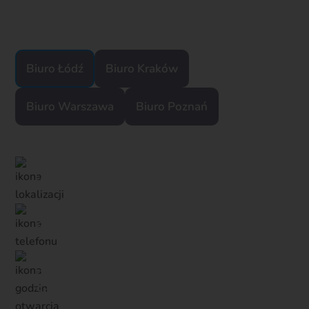
Skontaktuj się z nami
Biuro Łódź
Biuro Kraków
Biuro Warszawa
Biuro Poznań
ul. Proletariacka 36 lok. 11
699 570 150
Pon.-pt.: 09:00–17:00
Sob.-nd.: zamknięte