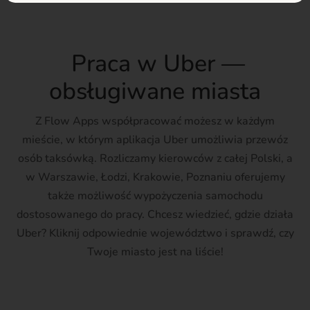
Praca w Uber —
obsługiwane miasta
Z Flow Apps współpracować możesz w każdym
mieście, w którym aplikacja Uber umożliwia przewóz
osób taksówką. Rozliczamy kierowców z całej Polski, a
w Warszawie, Łodzi, Krakowie, Poznaniu oferujemy
także możliwość wypożyczenia samochodu
dostosowanego do pracy. Chcesz wiedzieć, gdzie działa
Uber? Kliknij odpowiednie województwo i sprawdź, czy
Twoje miasto jest na liście!