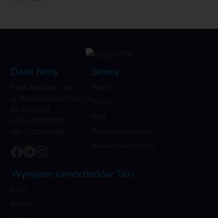
Dane firmy
Strony
Flow Apps Sp. z o.o.
Portal
ul. Proletariacka 36 lok. 11
Praca
93-569 Łodź
Blog
KRS: 0000909050
Polityka prywatności
NIP: 7272850986
Warunki współpracy
Wynajem samochodów Taxi
Łódź
Kraków