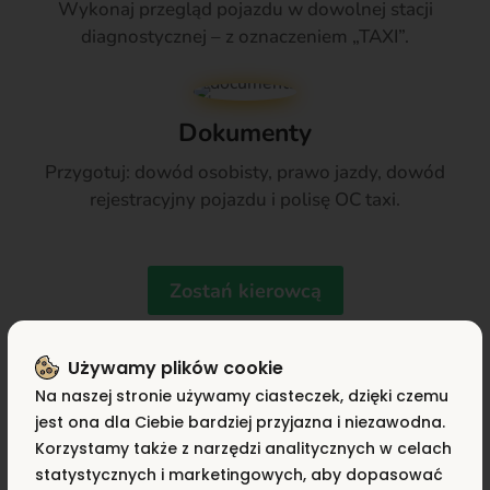
Wykonaj przegląd pojazdu w dowolnej stacji
diagnostycznej – z oznaczeniem „TAXI”.
Dokumenty
Przygotuj: dowód osobisty, prawo jazdy, dowód
rejestracyjny pojazdu i polisę OC taxi.
Zostań kierowcą
Używamy plików cookie
Chęć do pracy
Na naszej stronie używamy ciasteczek, dzięki czemu
jest ona dla Ciebie bardziej przyjazna i niezawodna.
Miły, uśmiechnięty kierowca z czystym samochodem
Korzystamy także z narzędzi analitycznych w celach
to lepsze oceny i wyższe napiwki!
statystycznych i marketingowych, aby dopasować