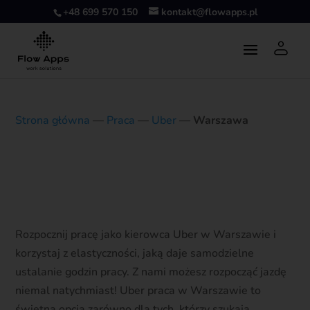
+48 699 570 150
kontakt@flowapps.pl
Strona główna
—
Praca
—
Uber
—
Warszawa
Partner Uber Warszawa
Rozpocznij pracę jako kierowca Uber w Warszawie i
korzystaj z elastyczności, jaką daje samodzielne
ustalanie godzin pracy. Z nami możesz rozpocząć jazdę
niemal natychmiast! Uber praca w Warszawie to
świetna opcja zarówno dla tych, którzy szukają