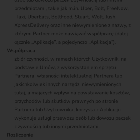
osób lub dowozu paczek z żywnością lub innymi
przedmiotami, takie jak m.in. Uber, Bolt, FreeNow,
iTaxi, UberEats, BoltFood, Stuart, Wolt, Jush,
XpressDelivery oraz inne niewymienione z nazwy, z
którymi Partner może nawiązać współpracę (dalej
łącznie „Aplikacje”, a pojedynczo „Aplikacja”).
Współpraca
zbiór czynności, w ramach których Użytkownik, na
podstawie Umów, z wykorzystaniem sprzętu
Partnera, własności intelektualnej Partnera lub
jakichkolwiek innych narzędzi niewymienionych
tutaj, a mających wpływ na powstawanie kosztów,
przychodów lub skutków prawnych po stronie
Partnera lub Użytkownika, korzysta z Aplikacji i
wykonuje usługi przewozu osób lub dowozu paczek
z żywnością lub innymi przedmiotami.
Rozliczenie