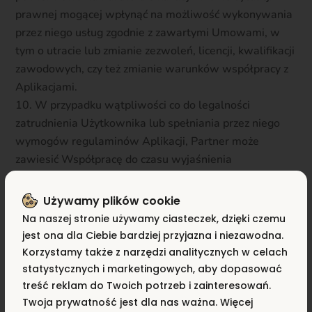
prawnej mogącej wpłynąć na możliwość wykonywania
przez niego usług zgodnie z zawartymi Umowami, w
tym o utracie lub zmianie zezwoleń, licencji, kwalifikacji
zawodowych, czy też zmianie warunków współpracy z
Aplikacjami.
W przypadku wątpliwości co do legalności
zatrudnienia Użytkownika lub spełniania przez niego
wymogów regulaminów Aplikacji, Partner może
zawiesić Współpracę do czasu wyjaśnienia
wątpliwości.
Użytkownik podpisujący Umowę zlecenie, w
Używamy plików cookie
przypadku chęci skorzystania z ulg podatkowych lub ulg
Na naszej stronie używamy ciasteczek, dzięki czemu
w zakresie składek ZUS, zobowiązany jest przedstawić
jest ona dla Ciebie bardziej przyjazna i niezawodna.
Partnerowi odpowiednie dokumenty, w szczególności:
Korzystamy także z narzędzi analitycznych w celach
statystycznych i marketingowych, aby dopasować
legitymację studencką lub uczniowską, bądź
treść reklam do Twoich potrzeb i zainteresowań.
zaświadczenie z uczelni lub szkoły o ważnym
Twoja prywatność jest dla nas ważna. Więcej
statusie ucznia / studenta – w celu niezgłoszenia